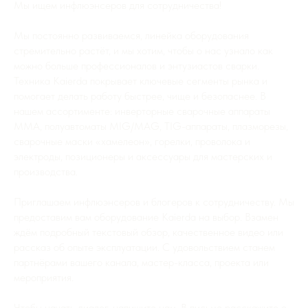
Мы ищем инфлюэнсеров для сотрудничества!
Мы постоянно развиваемся, линейка оборудования
стремительно растёт, и мы хотим, чтобы о нас узнало как
можно больше профессионалов и энтузиастов сварки.
Техника Kaierda покрывает ключевые сегменты рынка и
помогает делать работу быстрее, чище и безопаснее. В
нашем ассортименте: инверторные сварочные аппараты
MMA, полуавтоматы MIG/MAG, TIG-аппараты, плазморезы,
сварочные маски «хамелеон», горелки, проволока и
электроды, позиционеры и аксессуары для мастерских и
производства.
Приглашаем инфлюэнсеров и блогеров к сотрудничеству. Мы
предоставим вам оборудование Kaierda на выбор. Взамен
ждём подробный текстовый обзор, качественное видео или
рассказ об опыте эксплуатации. С удовольствием станем
партнёрами вашего канала, мастер-класса, проекта или
мероприятия.
Чтобы начать диалог, напишите нам. В письме расскажите о