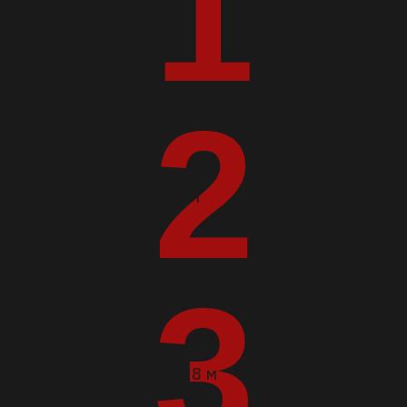
1
Источник
2
Плазменный резак 5 м
3
Кабель заземления 1.8 м