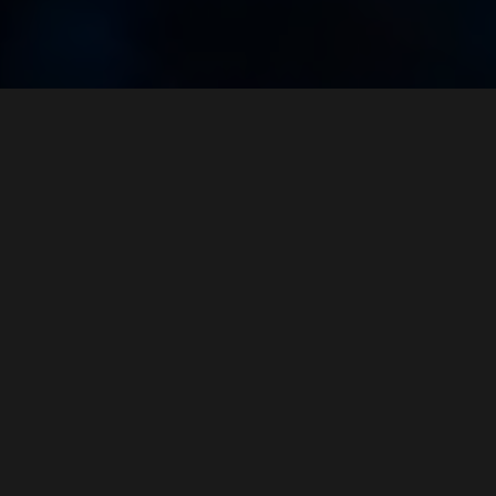
Гарантийное обслуживание до 36
месяцев.
Тренинги по эксплуатации и
техническом обслуживанию
оборудования
О НАС
Бренд Kaierda
Стать дилером
Блог
Контакты
Реквизиты
Лидер в производстве
сварочного оборудования
Политика
конфиденциальности
Hangzhou Kaierda Welding Robot Co. Ltd.