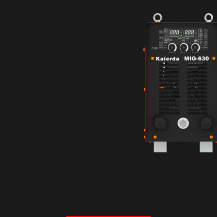
Политика
конфиденциальности
info@kaierda-rus.ru
8 800 777 40 87
127287, г. Москва,
ул. 2-я Хуторская,
д. 38а стр. 1 , пом. 8