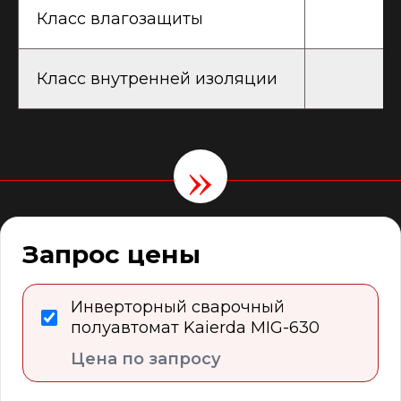
Класс влагозащиты
Класс внутренней изоляции
»
ПРОДУКЦИЯ
MMA сварка
Запрос цены
TIG сварка
MIG/MAG сварка
ММА сварка
TIG сварка
Инверторный сварочный
Роботизированная сварка
полуавтомат Kaierda MIG-630
Каталог
Цена по запросу
УСЛУГИ
ОБОРУДОВАНИЕ
Аудит сварочного производства