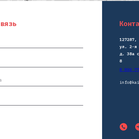
Контакты
127287, г. Москва,
ул. 2-я Хуторская,
д. 38а стр. 1 , пом.
8
8 800 777 4087
info@kaierda-rus.ru