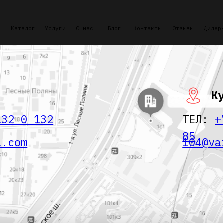
8 800 77
лог
Услуги
О нас
Блог
Контакты
Отзывы
Дилеры
Заказать зв
Курск
0 132
ТЕЛ:
+7 920 26
85
m
104@var-a.com