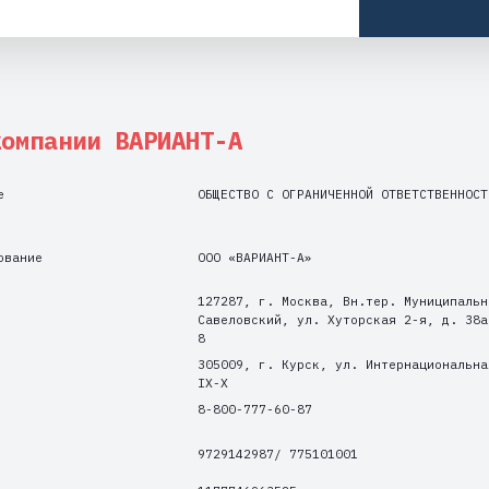
нии ВАРИАНТ-А
ОБЩЕСТВО С ОГРАНИЧЕННОЙ ОТВЕТСТВЕННОСТЬЮ "ВАРИАНТ-А"
ООО «ВАРИАНТ-А»
127287, г. Москва, Вн.тер. Муниципальный округ
Савеловский, ул. Хуторская 2-я, д. 38а стр. 1 , пом.
8
305009, г. Курск, ул. Интернациональная, 6Д, пом.
IX-X
8-800-777-60-87
9729142987/ 775101001
1177746963525
ОСНО
46.90
19500337
45268579000