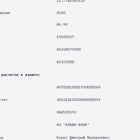
45323000
в в валюте:
40702810001930000569
30101810200000000593
044525593
АО "АЛЬФА-БАНК"
Борко Дмитрий Валериевич,
действует на основании Устава
info@var-a.com