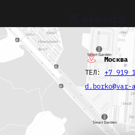
Ката
Москва
ТЕЛ:
+7
919 132 
d.borko@var-a.co