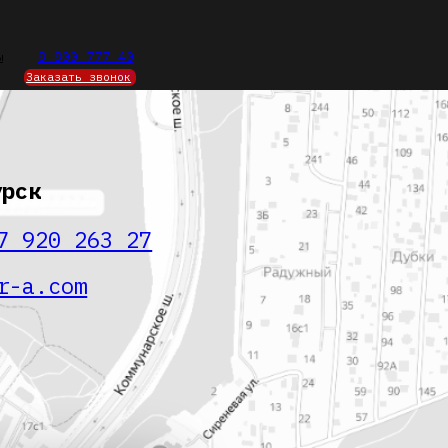
7 40
87
онок
3 27