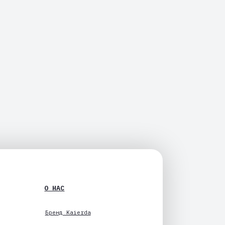
НАС
енд Kaierda
ать дилером
ог
нтакты
квизиты
литика конфиденциальности