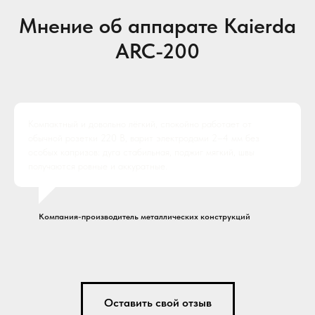
Мнение об аппарате Kaierda
ARC-200
Компактный и довольно лёгкий, спокойно работает от
обычной розетки 220 В, варит электродами 2–4 мм без
особых капризов: дуга стабильная, поджиг мягкий, швы
получаются ровные и аккуратные.
Компания-производитель металлических конструкций
Оставить свой отзыв